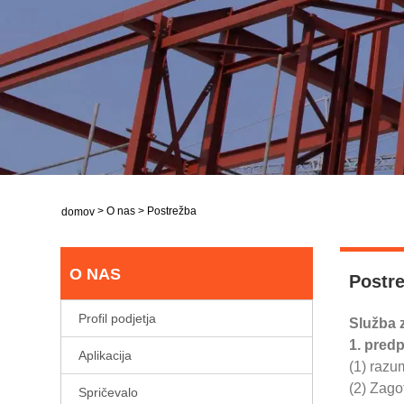
>
O nas
>
Postrežba
domov
O NAS
Postr
Profil podjetja
Služba 
1. predp
Aplikacija
(1) razu
(2) Zago
Spričevalo