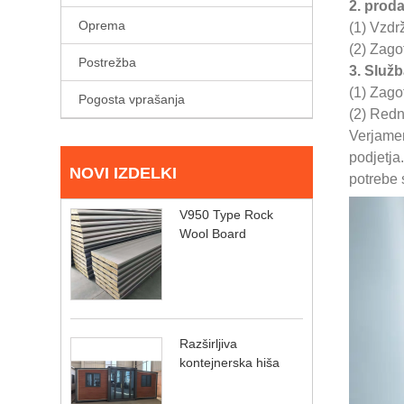
2. proda
Oprema
(1) Vzdr
(2) Zago
Postrežba
3. Služb
(1) Zago
Pogosta vprašanja
(2) Redn
Verjamem
podjetja
NOVI IZDELKI
potrebe 
V950 Type Rock
Wool Board
Razširljiva
kontejnerska hiša