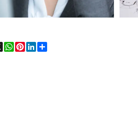
ebook
X
WhatsApp
Pinterest
LinkedIn
Share