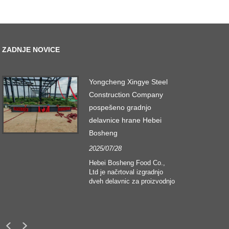
ZADNJE NOVICE
Yongcheng Xingye Steel
Construction Company
pospešeno gradnjo
delavnice hrane Hebei
Bosheng
2025/07/28
i
Hebei Bosheng Food Co.,
Ltd je načrtoval izgradnjo
dveh delavnic za proizvodnjo
zdravstvene oskrbe s
kapaciteto 4000 ton na leto.
Strukturna oblika tovarniških
zgradb sprejema
večnadstropno jekleno