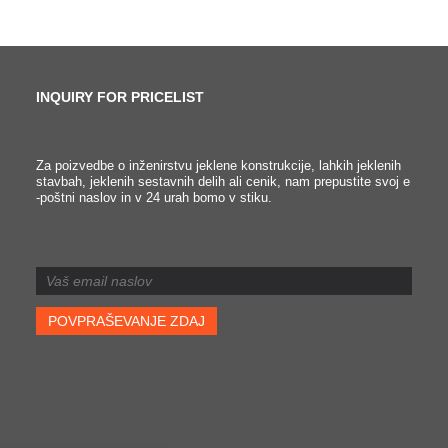
INQUIRY FOR PRICELIST
Kako je okvir jeklene
Za poizvedbe o inženirstvu jeklene konstrukcije, lahkih jeklenih
stavbah, jeklenih sestavnih delih ali cenik, nam prepustite svoj e
konstrukcije NO 2# Office
-poštni naslov in v 24 urah bomo v stiku.
Building tako hitro
zgrajen?
2025/03/14
V profesionalnih članih
delavnic, vključno z jeklenim
stebri in tramovi, so bili
obdelani v skladu s
podrobnimi risbami
konstrukcije jeklene
konstrukcije. Skupna teža
jeklenih komponent je
približno 100 ton, s ciklom