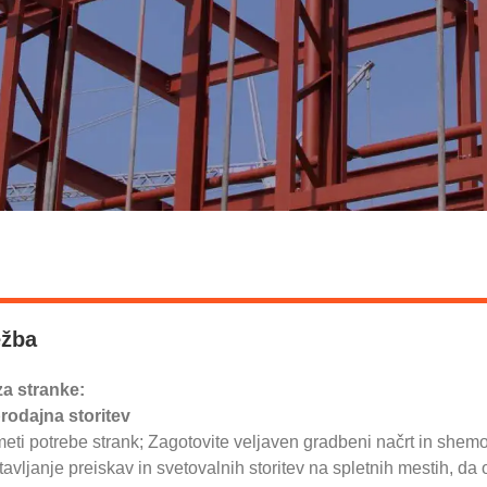
ežba
za stranke:
rodajna storitev
meti potrebe strank; Zagotovite veljaven gradbeni načrt in she
tavljanje preiskav in svetovalnih storitev na spletnih mestih, da