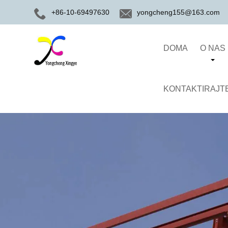
+86-10-69497630
yongcheng155@163.com
DOMA
O NAS
KONTAKTIRAJT