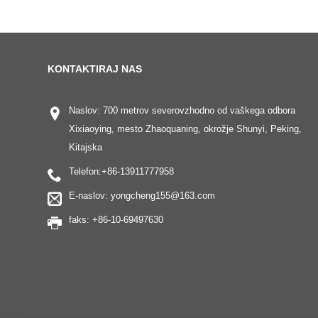
KONTAKTIRAJ NAS
Naslov: 700 metrov severovzhodno od vaškega odbora
Xixiaoying, mesto Zhaoquaning, okrožje Shunyi, Peking,
Kitajska
Telefon:
+86-13911777958
E-naslov:
yongcheng155@163.com
faks: +86-10-69497630